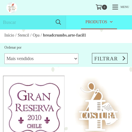
MENU
0
PRODUTOS
Início
/
Stencil
/
Opa
/
breadcrumbs.arte-facil1
Ordenar por
FILTRAR