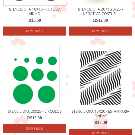
STENCIL OPA 10X10 - RÓTULO
STENCIL OPA 2071 20X25 -
VINHO
NEGATIVO COSTUR...
R$3,50
R$12,30
STENCIL OPA 20X25 - CÍRCULOS
STENCIL OPA 15X20 - ESTAMPARIA
ONDAS
R$12,30
R$7,30