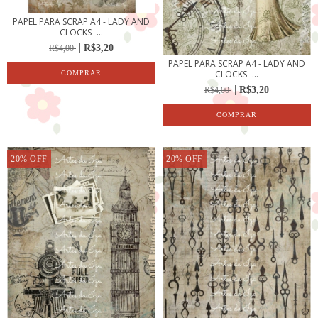
PAPEL PARA SCRAP A4 - LADY AND
CLOCKS -...
R$3,20
R$4,00
PAPEL PARA SCRAP A4 - LADY AND
CLOCKS -...
R$3,20
R$4,00
20
%
OFF
20
%
OFF