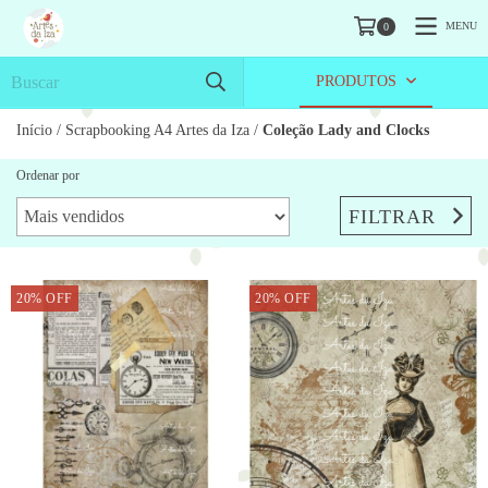
MENU
0
PRODUTOS
Início
/
Scrapbooking A4 Artes da Iza
/
Coleção Lady and Clocks
Ordenar por
FILTRAR
20
%
OFF
20
%
OFF