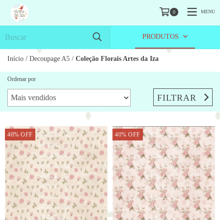
MENU
0
PRODUTOS
Início
/
Decoupage A5
/
Coleção Florais Artes da Iza
Ordenar por
FILTRAR
40
%
OFF
40
%
OFF