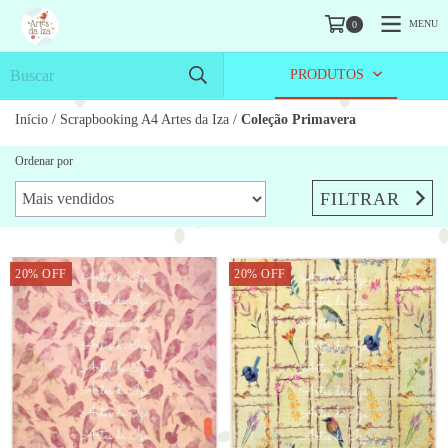
MENU
0
PRODUTOS
Início
/
Scrapbooking A4 Artes da Iza
/
Coleção Primavera
Ordenar por
FILTRAR
20
%
OFF
20
%
OFF