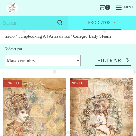
MENU
0
PRODUTOS
Início
/
Scrapbooking A4 Artes da Iza
/
Coleção Lady Steam
Ordenar por
FILTRAR
20
%
OFF
20
%
OFF