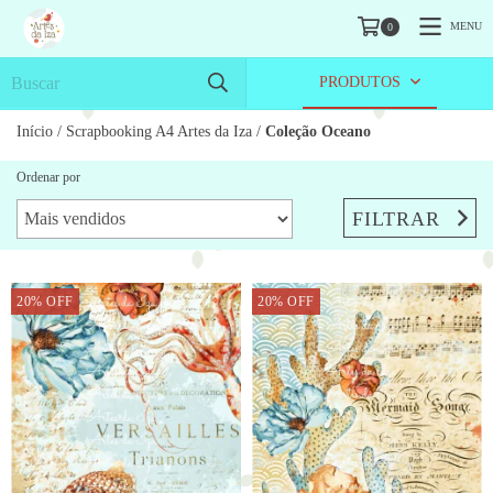
MENU
0
PRODUTOS
Início
/
Scrapbooking A4 Artes da Iza
/
Coleção Oceano
Ordenar por
FILTRAR
20
%
OFF
20
%
OFF