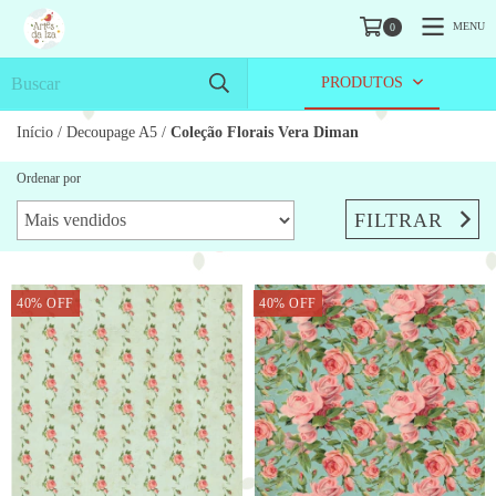
MENU
0
PRODUTOS
Início
/
Decoupage A5
/
Coleção Florais Vera Diman
Ordenar por
FILTRAR
40
%
OFF
40
%
OFF