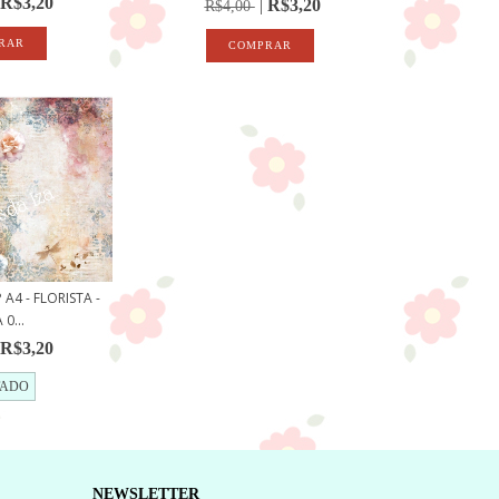
R$3,20
R$3,20
R$4,00
A4 - FLORISTA -
0...
R$3,20
TADO
NEWSLETTER