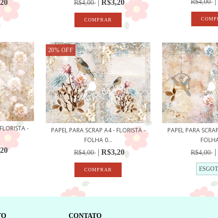
R$3,20
,20
R$4,00
R$4,00
20
%
OFF
FLORISTA -
PAPEL PARA SCRAP A4 - FLORISTA -
PAPEL PARA SCRAP 
FOLHA 0...
FOLHA 
,20
R$3,20
R$4,00
R$4,00
ESGO
TO
CONTATO