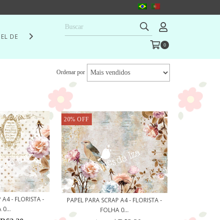
EL DE SEDA
PAPEL RÚSTICO
SCRAPBOOKING
SCRAP A4
F
0
Ordenar por
20
%
OFF
A4 - FLORISTA -
PAPEL PARA SCRAP A4 - FLORISTA -
0...
FOLHA 0...