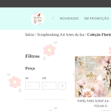
NOVIDADES
EM PROMOÇÃO
Início
Scrapbooking A4 Artes da Iza
Coleção Flori
/
/
Filtros
Preço
DE
ATÉ
PAPEL PARA SCRAP A4 - 
FOLHA 0...