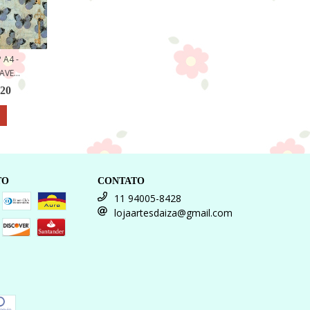
 A4 -
VE...
,20
TO
CONTATO
11 94005-8428
lojaartesdaiza@gmail.com