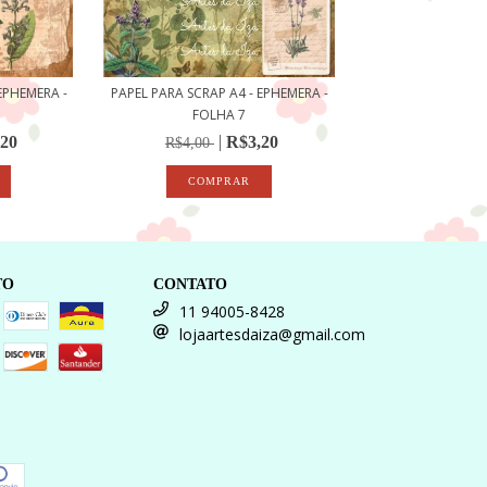
EPHEMERA -
PAPEL PARA SCRAP A4 - EPHEMERA -
FOLHA 7
,20
R$3,20
R$4,00
TO
CONTATO
11 94005-8428
lojaartesdaiza@gmail.com