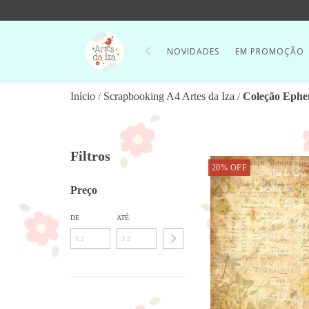
NOVIDADES
EM PROMOÇÃO
Início
Scrapbooking A4 Artes da Iza
Coleção Eph
/
/
Filtros
20
%
OFF
Preço
DE
ATÉ