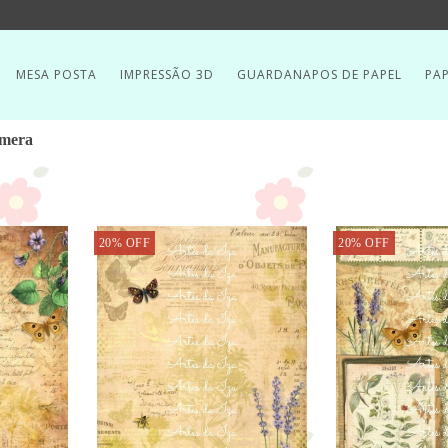
MESA POSTA
IMPRESSÃO 3D
GUARDANAPOS DE PAPEL
PAP
emera
20
%
OFF
20
%
OFF