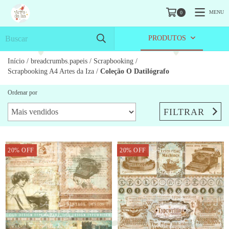
MENU
0
PRODUTOS
Início
/
breadcrumbs.papeis
/
Scrapbooking
/
Scrapbooking A4 Artes da Iza
/
Coleção O Datilógrafo
Ordenar por
FILTRAR
20
%
OFF
20
%
OFF