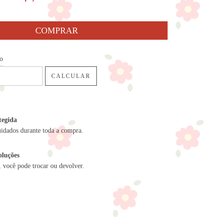
P:
ALTERAR CEP
io
CALCULAR
tegida
uidados durante toda a compra.
oluções
, você pode trocar ou devolver.