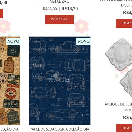
METALIZA...
,00
DOS PA
R$18,20
R$26,00
R$4
NOVO
NOVO
APLIQUE DE RES
MOD
R$5
OLEÇÃO DIA
PAPEL DE SEDA 50GR. COLEÇÃO DIA