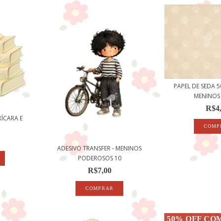
PAPEL DE SEDA 
MENINOS 
R$4
XÍCARA E
ADESIVO TRANSFER - MENINOS
PODEROSOS 10
R$7,00
50% OFF CO