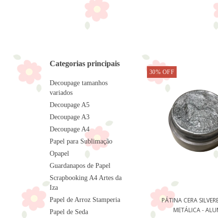
Categorias principais
30
%
OFF
Decoupage tamanhos
variados
Decoupage A5
Decoupage A3
Decoupage A4
Papel para Sublimação
Opapel
Guardanapos de Papel
Scrapbooking A4 Artes da
Iza
Papel de Arroz Stamperia
PÁTINA CERA SILVE
METÁLICA - ALUM
Papel de Seda