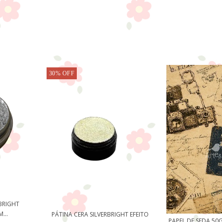
Inscreva-se para receber novidades!
30
%
OFF
RBRIGHT
...
PÁTINA CERA SILVERBRIGHT EFEITO
PAPEL DE SEDA 50